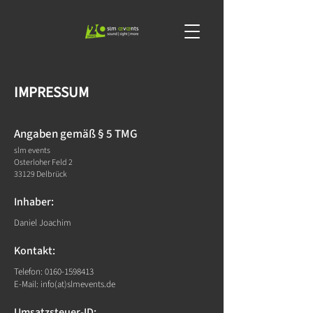
IMPRESSUM
Angaben gemäß § 5 TMG
slm events
Osterloher Feld 2
33129 Delbrück
Inhaber:
Daniel Joachim
Kontakt:
Telefon:
0160-1598413
E-Mail: info(at)slmevents.de
Umsatzsteuer-ID: