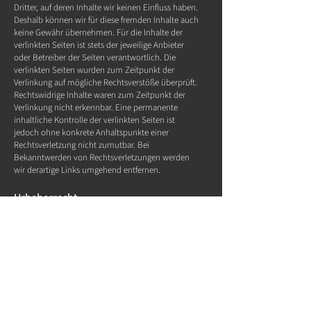
Dritter, auf deren Inhalte wir keinen Einfluss haben.
Deshalb können wir für diese fremden Inhalte auch
keine Gewähr übernehmen. Für die Inhalte der
verlinkten Seiten ist stets der jeweilige Anbieter
oder Betreiber der Seiten verantwortlich. Die
verlinkten Seiten wurden zum Zeitpunkt der
Verlinkung auf mögliche Rechtsverstöße überprüft.
Rechtswidrige Inhalte waren zum Zeitpunkt der
Verlinkung nicht erkennbar. Eine permanente
inhaltliche Kontrolle der verlinkten Seiten ist
jedoch ohne konkrete Anhaltspunkte einer
Rechtsverletzung nicht zumutbar. Bei
Bekanntwerden von Rechtsverletzungen werden
wir derartige Links umgehend entfernen.
Urheberrecht
Die durch die Seitenbetreiber erstellten Inhalte und
Werke auf diesen Seiten unterliegen dem
deutschen Urheberrecht. Die Vervielfältigung,
Bearbeitung, Verbreitung und jede Art der
Verwertung außerhalb der Grenzen des
Urheberrechtes bedürfen der schriftlichen
Zustimmung des jeweiligen Autors bzw. Erstellers.
Downloads und Kopien dieser Seite sind nur für