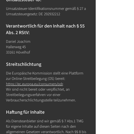
Umsatzsteuer-Identifikationsnummer gemäß § 27 a
Umsatzsteuergesetz: DE
292932212
Verantwortlich für den Inhalt nach § 55
Abs. 2 RStV:
Daniel Joachim
Hallerweg 45
33161 Hövelhof
Streitschlichtung
Die Europäische Kommission stellt eine Plattform
zur Online-Streitbeilegung (OS) bereit:
https://ec.europa.eu/consumers/odr
.
Wir sind nicht bereit oder verpflichtet, an
Streitbeilegungsverfahren vor einer
Verbraucherschlichtungsstelle teilzunehmen.
Haftung für Inhalte
Als Diensteanbieter sind wir gemäß § 7 Abs.1 TMG
für eigene Inhalte auf diesen Seiten nach den
allgemeinen Gesetzen verantwortlich. Nach §§ 8 bis