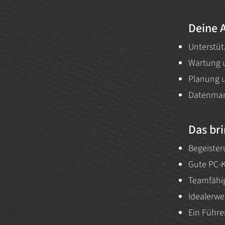
Deine 
Unterstüt
Wartung u
Planung u
Datenman
Das bri
Begeister
Gute PC-K
Teamfähigk
Idealerwe
Ein Führer