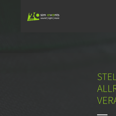
STE
ALL
VER