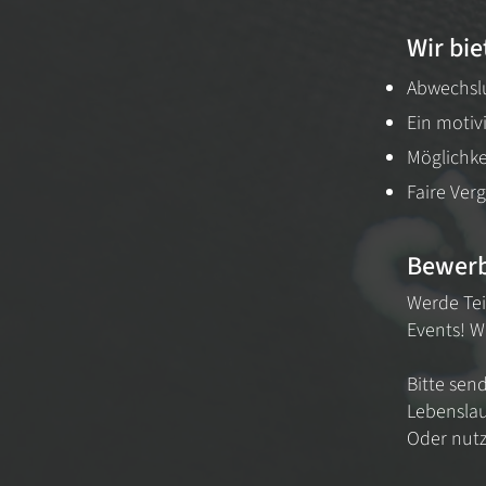
Wir bie
Abwechsl
Ein motiv
Möglichke
Faire Ver
Bewer
Werde Tei
Events! W
Bitte sen
Lebenslau
Oder nut